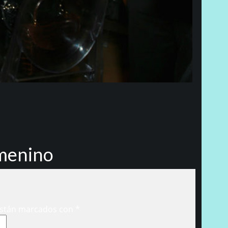
emenino
están marcados con
*