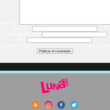
omentario
Nombre
*
Correo electrónico
*
Web
, correo electrónico y web en este navegador para la próx