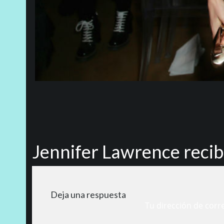
Jennifer Lawrence recib
Deja una respuesta
Tu dirección de corr