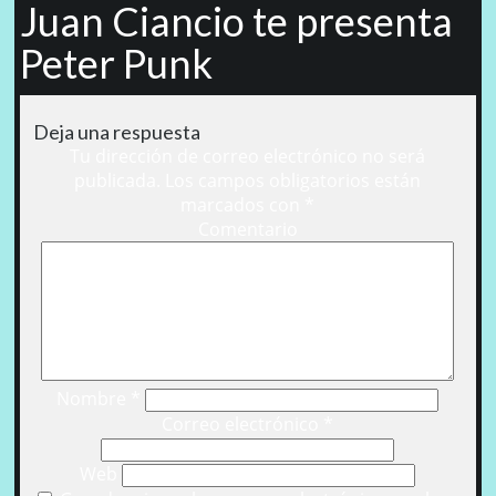
Juan Ciancio te presenta
Peter Punk
Deja una respuesta
Tu dirección de correo electrónico no será
publicada.
Los campos obligatorios están
marcados con
*
Comentario
Nombre
*
Correo electrónico
*
Web