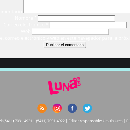
omentario
Nombre
*
Correo electrónico
*
Web
, correo electrónico y web en este navegador para la próx
el: (5411) 7091-4921 | (5411) 7091-4922 | Editor responsable: Ursula Ures | E-