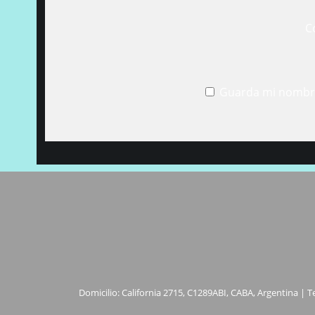
C
Guarda mi nombre
Domicilio: California 2715, C1289ABI, CABA, Argentina | T