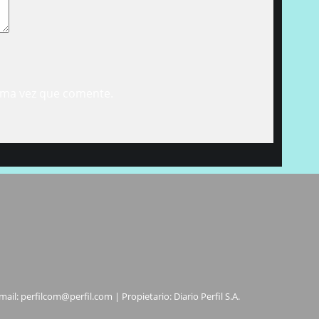
ima vez que comente.
mail:
perfilcom@perfil.com
| Propietario: Diario Perfil S.A.