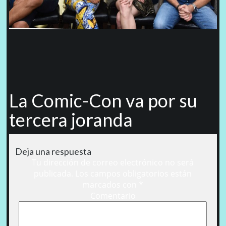
La Comic-Con va por su
tercera joranda
Deja una respuesta
Tu dirección de correo electrónico no será
publicada.
Los campos obligatorios están
marcados con
*
Comentario