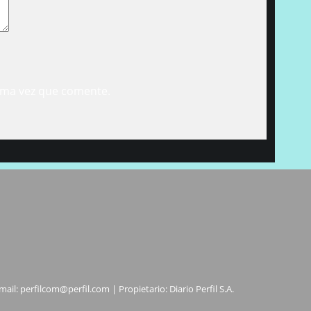
ima vez que comente.
mail:
perfilcom@perfil.com
| Propietario: Diario Perfil S.A.