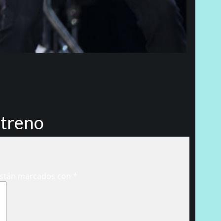
streno
están marcados con
*