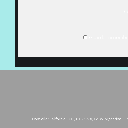
C
Guarda mi nombre
Domicilio: California 2715, C1289ABI, CABA, Argentina | T