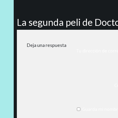
La segunda peli de Docto
Deja una respuesta
Tu dirección de corr
C
Guarda mi nombre