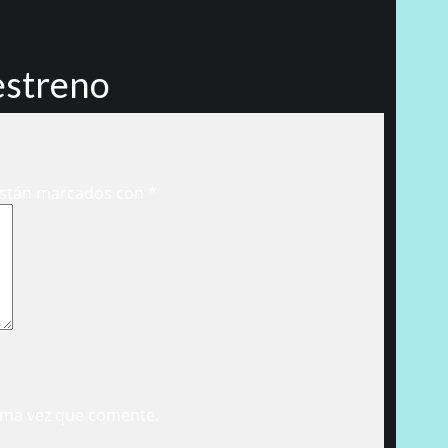
estreno
están marcados con
*
ima vez que comente.