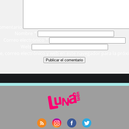
omentario
Nombre
*
Correo electrónico
*
Web
, correo electrónico y web en este navegador para la próx