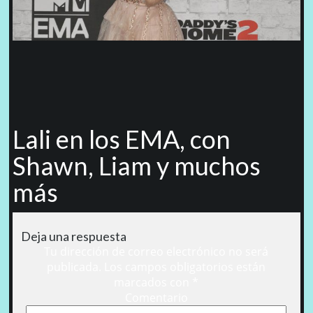
Lali en los EMA, con
Shawn, Liam y muchos
más
Deja una respuesta
Tu dirección de correo electrónico no será
publicada.
Los campos obligatorios están
marcados con
*
Comentario