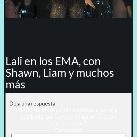
Lali en los EMA, con
Shawn, Liam y muchos
más
Deja una respuesta
Tu dirección de correo electrónico no será
publicada.
Los campos obligatorios están
marcados con
*
Comentario