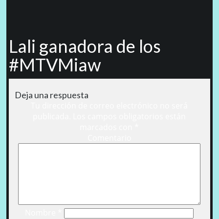
Lali ganadora de los
#MTVMiaw
Deja una respuesta
Tu dirección de correo electrónico no será
publicada.
Los campos obligatorios están
marcados con
*
Comentario
Nombre
*