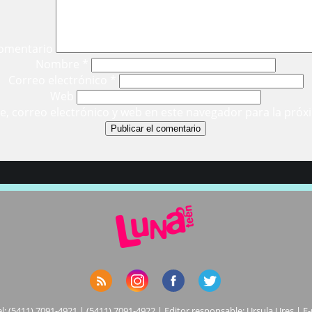
omentario
Nombre
*
Correo electrónico
*
Web
, correo electrónico y web en este navegador para la próx
el: (5411) 7091-4921 | (5411) 7091-4922 | Editor responsable: Ursula Ures | E-