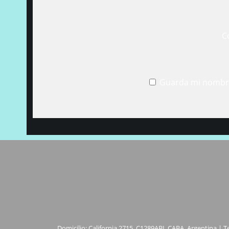
C
Guarda mi nombre
Domicilio: California 2715, C1289ABI, CABA, Argentina | T