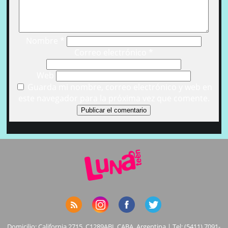
Nombre
*
Correo electrónico
*
Web
Guarda mi nombre, correo electrónico y web en
este navegador para la próxima vez que comente.
Domicilio: California 2715, C1289ABI, CABA, Argentina | Tel: (5411) 7091-