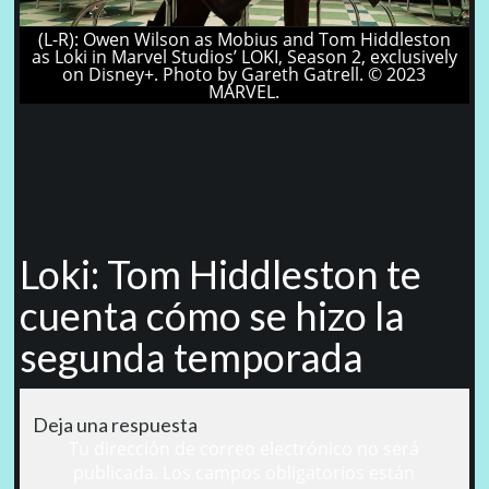
(L-R): Owen Wilson as Mobius and Tom Hiddleston
as Loki in Marvel Studios’ LOKI, Season 2, exclusively
on Disney+. Photo by Gareth Gatrell. © 2023
MARVEL.
Loki: Tom Hiddleston te
cuenta cómo se hizo la
segunda temporada
Deja una respuesta
Tu dirección de correo electrónico no será
publicada.
Los campos obligatorios están