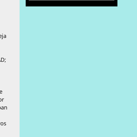
l
eja
AD;
e
or
ban
vos