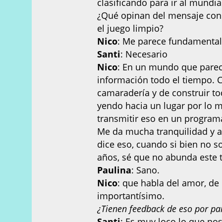
clasificando para ir al mundi
¿Qué opinan del mensaje cons
el juego limpio?
Nico
: Me parece fundamental
Santi
: Necesario
Nico
: En un mundo que pareci
información todo el tiempo. C
camaradería y de construir tod
yendo hacia un lugar por lo
transmitir eso en un programa
Me da mucha tranquilidad y a
dice eso, cuando si bien no s
años, sé que no abunda este 
Paulina
: Sano.
Nico
: que habla del amor, d
importantísimo.
¿Tienen feedback de eso por par
Santi
: Es muy loco lo que no