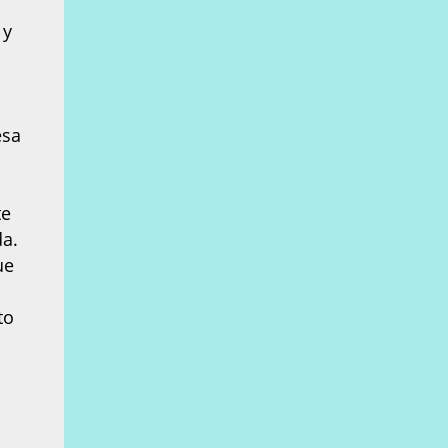
 y
esa
te
da.
ue
to