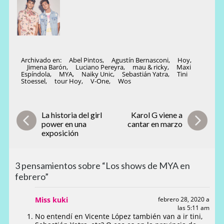
Archivado en:
Abel Pintos
,
Agustín Bernasconi
,
Hoy
,
Jimena Barón
,
Luciano Pereyra
,
mau & ricky
,
Maxi
Espíndola
,
MYA
,
Naiky Unic
,
Sebastián Yatra
,
Tini
Stoessel
,
tour Hoy
,
V-One
,
Wos
La historia del girl
Karol G viene a
power en una
cantar en marzo
exposición
3 pensamientos sobre “Los shows de MYA en
febrero”
Miss kuki
febrero 28, 2020 a
las 5:11 am
No entendí en Vicente López también van a ir tini,