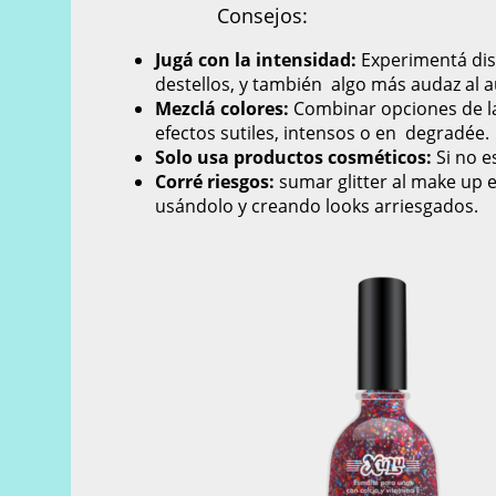
Consejos:
Jugá con la intensidad:
Experimentá dist
destellos, y también algo más audaz al a
Mezclá colores:
Combinar opciones de la
efectos sutiles, intensos o en degradée.
Solo usa productos cosméticos:
Si no e
Corré riesgos:
sumar glitter al make up e
usándolo y creando looks arriesgados.