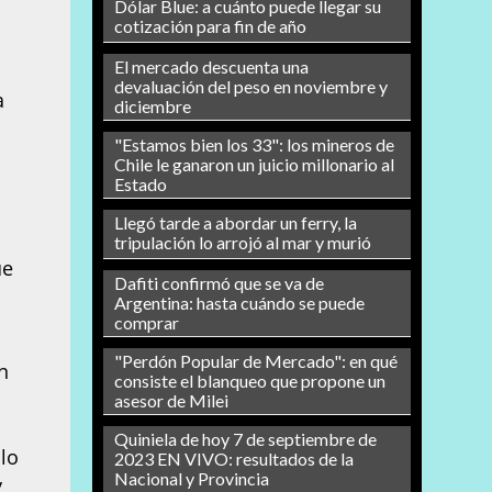
Dólar Blue: a cuánto puede llegar su
cotización para fin de año
El mercado descuenta una
devaluación del peso en noviembre y
a
diciembre
"Estamos bien los 33": los mineros de
Chile le ganaron un juicio millonario al
Estado
Llegó tarde a abordar un ferry, la
tripulación lo arrojó al mar y murió
ue
Dafiti confirmó que se va de
r
Argentina: hasta cuándo se puede
comprar
"Perdón Popular de Mercado": en qué
n
consiste el blanqueo que propone un
asesor de Milei
Quiniela de hoy 7 de septiembre de
llo
2023 EN VIVO: resultados de la
Nacional y Provincia
y