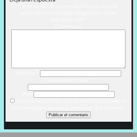
Tu dirección de correo electrónico no será
publicada.
Los campos obligatorios están
marcados con
*
Comentario
Nombre
*
Correo electrónico
*
Web
Guarda mi nombre, correo electrónico y web en
este navegador para la próxima vez que comente.