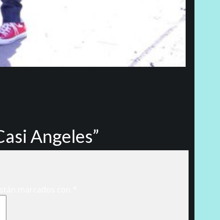
Casi Angeles”
están marcados con
*