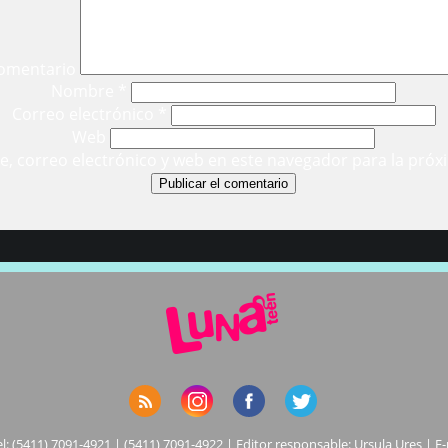
omentario
Nombre
*
Correo electrónico
*
Web
, correo electrónico y web en este navegador para la próx
el: (5411) 7091-4921 | (5411) 7091-4922 | Editor responsable: Ursula Ures | E-