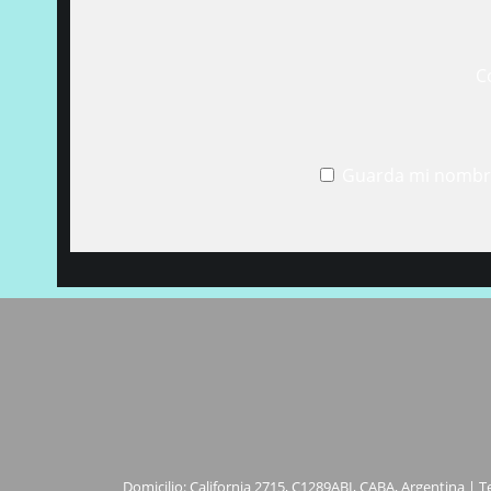
C
Guarda mi nombre
Domicilio: California 2715, C1289ABI, CABA, Argentina | T