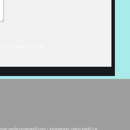
ima vez que comente.
mail:
perfilcom@perfil.com
| Propietario: Diario Perfil S.A.