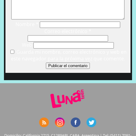
Nombre
*
Correo electrónico
*
Web
Guarda mi nombre, correo electrónico y web en
este navegador para la próxima vez que comente.
Domicilio: California 2715, C1289ABI, CABA, Argentina | Tel: (5411) 7091-