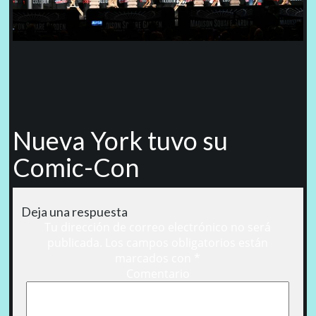
Nueva York tuvo su
Comic-Con
Deja una respuesta
Tu dirección de correo electrónico no será
publicada.
Los campos obligatorios están
marcados con
*
Comentario