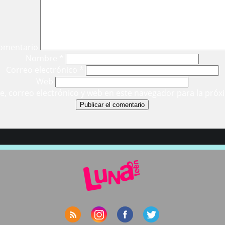
omentario
Nombre
*
Correo electrónico
*
Web
, correo electrónico y web en este navegador para la próx