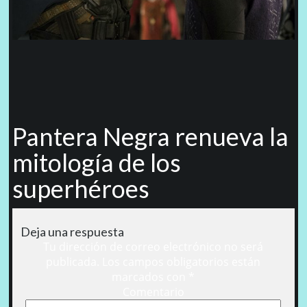
Pantera Negra renueva la
mitología de los
superhéroes
Deja una respuesta
Tu dirección de correo electrónico no será
publicada.
Los campos obligatorios están
marcados con
*
Comentario