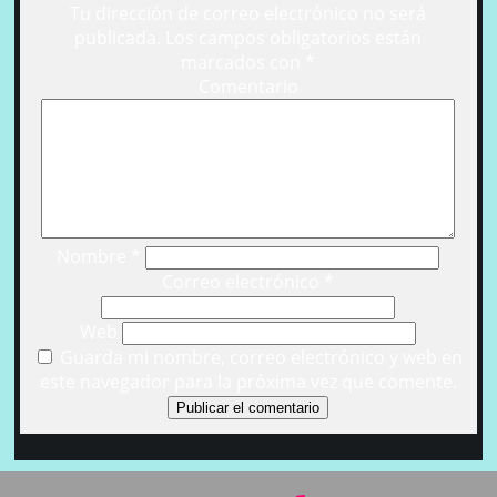
Tu dirección de correo electrónico no será
publicada.
Los campos obligatorios están
marcados con
*
Comentario
Nombre
*
Correo electrónico
*
Web
Guarda mi nombre, correo electrónico y web en
este navegador para la próxima vez que comente.