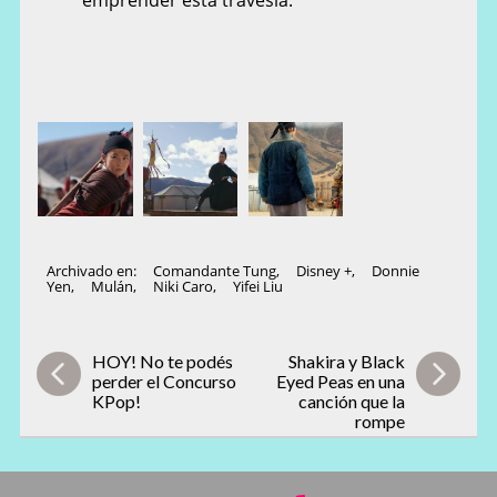
Archivado en:
Comandante Tung
,
Disney +
,
Donnie
Yen
,
Mulán
,
Niki Caro
,
Yifei Liu
HOY! No te podés
Shakira y Black
perder el Concurso
Eyed Peas en una
KPop!
canción que la
rompe