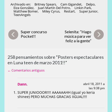
Archivado en:
Britney Spears
,
Cam Gigandet
,
Delpo
,
Eiza González
,
Juan Martín Del Potro
,
Linkin Park
,
Matthew Bomer
,
Miley Cyrus
,
Restart
,
Super Junior
,
TeenAngels
Super concurso
Selenita: “Hago
Pocket!!
música para ver
feliz a la gente”
258 pensamientos sobre “Posters espectaculares
en Luna teen de marzo 2011!!”
← Comentarios antiguos
Dann.
abril 18, 2011 a
las 9:38 pm
SUPER JUNIOOOR!!!! AAAAAAHH (igual yo keria
shinee) PERO MUCHAS GRACIAS IIGUAL!!!!