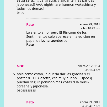
se xq sera… igual gracias y aguanten las bandas
japonesas!! AAA, nightmare, kannon wakeshima y
todos los demas!
bsos
Pato
enero 29, 2011
a las 10:27 pm
Lo siento amor pero El Rincónn de los
Sentimientos sólo aparece en la edición en
papel de
Luna teen
besos
Pato
NOE
enero 29, 2011 a
las 1:24 pm
hola como estan, le queria dar las gracias x el
poster d THE Gazette, esa muy bueno. E speo q
puedan seguir ponindo mas cosas d la musik
coreana y japonesa…..
bsossssssss
Pato
enero 29, 2011
a las 4:37 pm