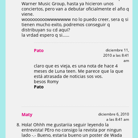
Warner Music Group, hasta ya hicieron unos
conciertos, pero van a debutar oficialmente el año q
viene.
wooooooooowwwwwww no lo puedo creer, sera q si
tienen mucho exito, podremos conseguir q
distribuyan su cd aqui?
la vrdad espero q si……
Pato
diciembre 11,
2010 a las 8:41
am
claro que es vieja, es una nota de hace 4
meses de Luna teen. Me parece que la que
está atrasada de noticias sos vos.
besos Romy
Pato
Maty
diciembre 6, 2010
a las 8:41 am
Hola! Ohhh me gustariia seguir leyendo la
entrevista! PEro no consigo la revista por ningun
lado -.- Bueno, estaria bueno un poster de Wada