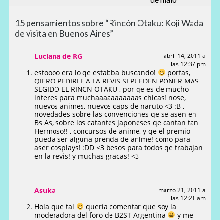
15 pensamientos sobre “Rincón Otaku: Koji Wada
de visita en Buenos Aires”
Luciana de RG
abril 14, 2011 a
las 12:37 pm
estoooo era lo qe estabba buscando!
porfas,
QIERO PEDIRLE A LA REVIS SI PUEDEN PONER MAS
SEGIDO EL RINCN OTAKU , por qe es de mucho
interes para muchaaaaaaaaaaas chicas! nose,
nuevos animes, nuevos caps de naruto <3 :B ,
novedades sobre las convenciones qe se asen en
Bs As, sobre los catantes japoneses qe cantan tan
Hermoso!! , concursos de anime, y qe el premio
pueda ser alguna prenda de anime! como para
aser cosplays! :DD <3 besos para todos qe trabajan
en la revis! y muchas gracas! <3
Asuka
marzo 21, 2011 a
las 12:21 am
Hola que tal
quería comentar que soy la
moderadora del foro de B2ST Argentina
y me