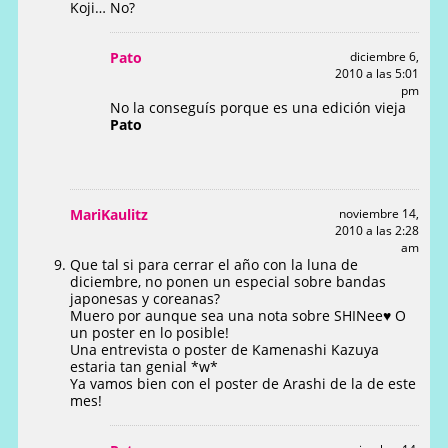
Koji… No?
Pato
diciembre 6,
2010 a las 5:01
pm
No la conseguís porque es una edición vieja
Pato
MariKaulitz
noviembre 14,
2010 a las 2:28
am
Que tal si para cerrar el año con la luna de
diciembre, no ponen un especial sobre bandas
japonesas y coreanas?
Muero por aunque sea una nota sobre SHINee♥ O
un poster en lo posible!
Una entrevista o poster de Kamenashi Kazuya
estaria tan genial *w*
Ya vamos bien con el poster de Arashi de la de este
mes!