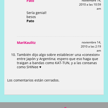
Pato
noviembre 14,
2010 a las 10:59
am
Sería genial!
besos
Pato
MariKaulitz
noviembre 14,
2010 a las 2:19
am
También dijo algo sobre establecer una «conexion»
entre Japón y Argentina; espero que eso haga que
traigan a bandas como KAT-TUN, y a las coreanas
como SHINee ♥
Los comentarios están cerrados.