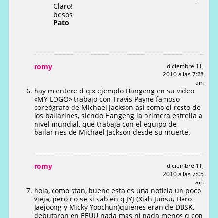
Claro!
besos
Pato
romy
diciembre 11,
2010 a las 7:28
am
hay m entere d q x ejemplo Hangeng en su video
«MY LOGO» trabajo con Travis Payne famoso
coreógrafo de Michael Jackson así como el resto de
los bailarines, siendo Hangeng la primera estrella a
nivel mundial, que trabaja con el equipo de
bailarines de Michael Jackson desde su muerte.
romy
diciembre 11,
2010 a las 7:05
am
hola, como stan, bueno esta es una noticia un poco
vieja, pero no se si sabien q JYJ (Xiah Junsu, Hero
Jaejoong y Micky Yoochun)quienes eran de DBSK,
debutaron en EEUU nada mas ni nada menos q con