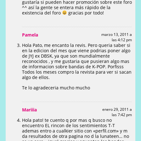
gustaría si pueden hacer promoción sobre este foro
^^ así la gente se entera más rápido de la
existencia del foro
gracias por todo!
Pamela
marzo 13, 2011 a
las 4:12 pm
Hola Pato, me encanto la revis. Pero queria saber si
en la edicion del mes que viene podrias poner algo
de JYJ ex DBSK, ya que son mundialmente
reconocidos , y me gustaria que pusieran algo mas
de informacion sobre bandas de K-POP. Porfisss
Todos los meses compro la revista para ver si sacan
algo de ellos.
Te lo agradeceria mucho mucho
Mariiia
enero 29, 2011 a
las 7:42 pm
Hola pato! te cuento q por mas q busco no
encuentro EL rincon de los sentimientos T-T
ademas entro a cualkier sitio con «perfil.com» y m
da resultados de otra pagina no d la lunateen… no