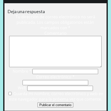
Deja una respuesta
Tu dirección de correo electrónico no será
publicada.
Los campos obligatorios están
marcados con
*
Comentario
Nombre
*
Correo electrónico
*
Web
Guarda mi nombre, correo electrónico y web en
este navegador para la próxima vez que comente.