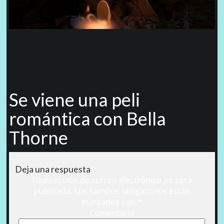
Se viene una peli
romántica con Bella
Thorne
Deja una respuesta
Tu dirección de correo electrónico no será
publicada.
Los campos obligatorios están
marcados con
*
Comentario