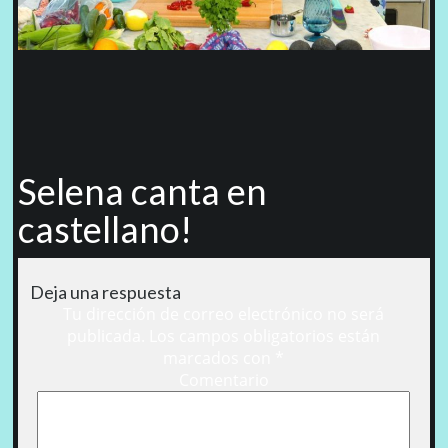
Selena canta en
castellano!
Deja una respuesta
Tu dirección de correo electrónico no será
publicada.
Los campos obligatorios están
marcados con
*
Comentario