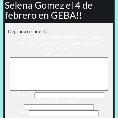
Selena Gomez el 4 de
febrero en GEBA!!
Deja una respuesta
Tu dirección de correo electrónico no será
publicada.
Los campos obligatorios están
marcados con
*
Comentario
Nombre
*
Correo electrónico
*
Web