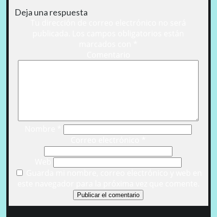
Deja una respuesta
Tu dirección de correo electrónico no será
publicada.
Los campos obligatorios están
marcados con
*
Comentario
Nombre
*
Correo electrónico
*
Web
Guarda mi nombre, correo electrónico y web en
este navegador para la próxima vez que comente.