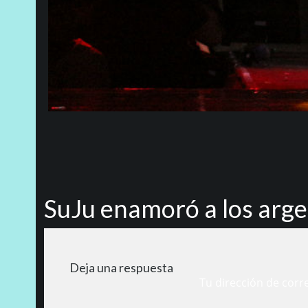
SuJu enamoró a los arge
Deja una respuesta
Tu dirección de corr