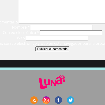
omentario
Nombre
*
Correo electrónico
*
Web
, correo electrónico y web en este navegador para la próx