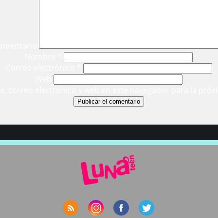
omentario
Nombre
*
Correo electrónico
*
Web
, correo electrónico y web en este navegador para la próx