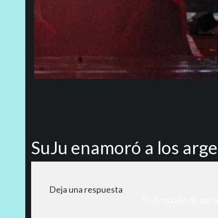
SuJu enamoró a los arge
Deja una respuesta
Tu dirección de corr