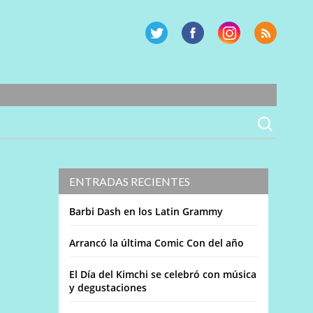
ENTRADAS RECIENTES
Barbi Dash en los Latin Grammy
Arrancó la última Comic Con del año
El Día del Kimchi se celebró con música
y degustaciones