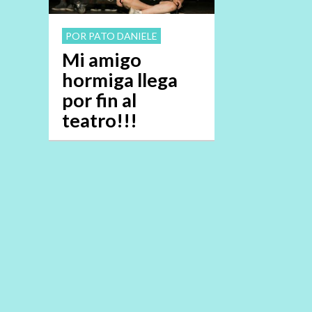
POR PATO DANIELE
Mi amigo
hormiga llega
por fin al
teatro!!!