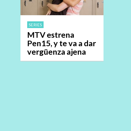
SERIES
MTV estrena
Pen15, y te va a dar
vergüenza ajena