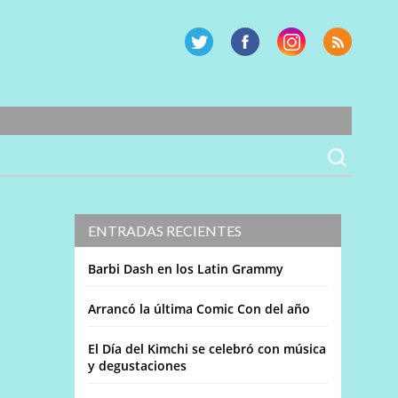
ENTRADAS RECIENTES
Barbi Dash en los Latin Grammy
Arrancó la última Comic Con del año
El Día del Kimchi se celebró con música
y degustaciones