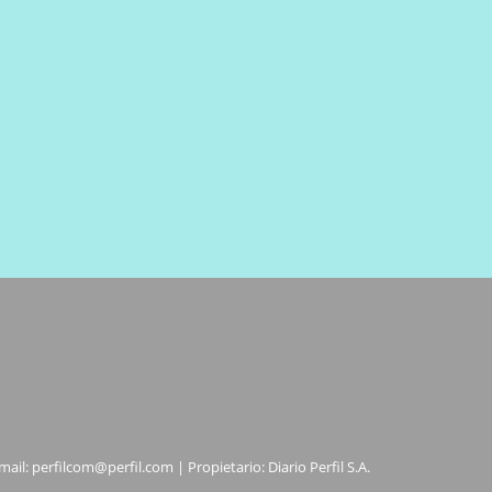
mail:
perfilcom@perfil.com
| Propietario: Diario Perfil S.A.