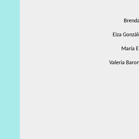
Brenda
Eiza Gonzá
María E
Valeria Baro