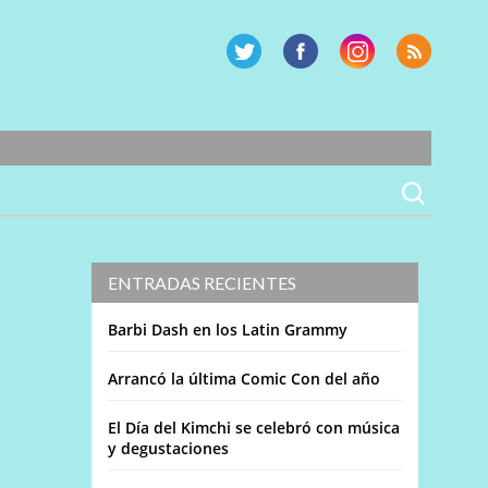
ENTRADAS RECIENTES
Barbi Dash en los Latin Grammy
Arrancó la última Comic Con del año
El Día del Kimchi se celebró con música
y degustaciones