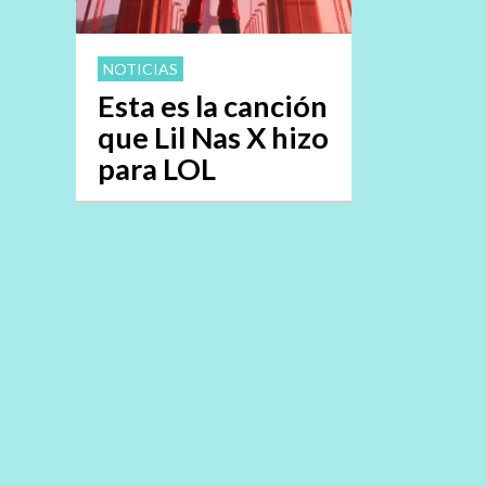
NOTICIAS
Esta es la canción
que Lil Nas X hizo
para LOL