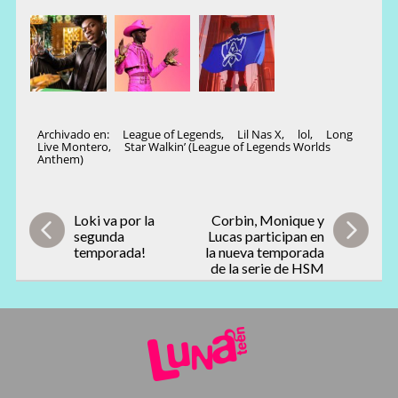
Archivado en:
League of Legends
,
Lil Nas X
,
lol
,
Long
Live Montero
,
Star Walkin’ (League of Legends Worlds
Anthem)
Loki va por la
Corbin, Monique y
segunda
Lucas participan en
temporada!
la nueva temporada
de la serie de HSM