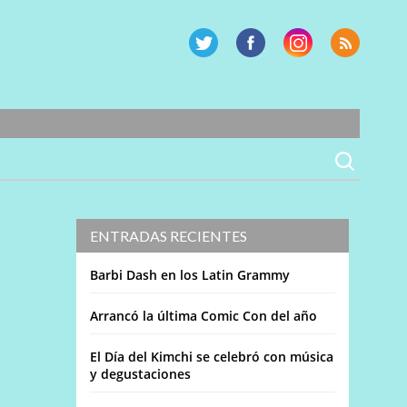
ENTRADAS RECIENTES
Barbi Dash en los Latin Grammy
Arrancó la última Comic Con del año
El Día del Kimchi se celebró con música
y degustaciones