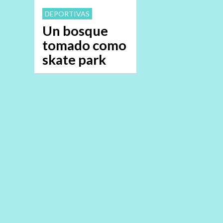
DEPORTIVAS
Un bosque
tomado como
skate park