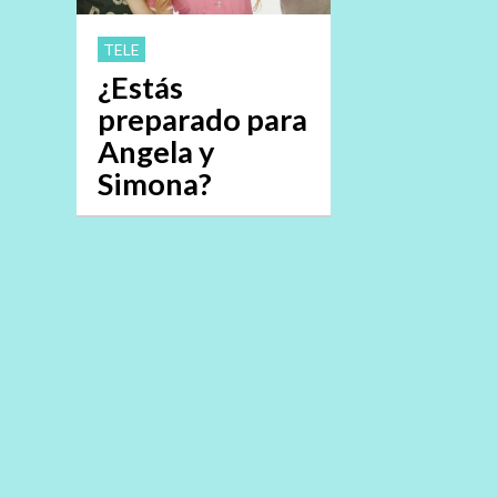
TELE
¿Estás
preparado para
Angela y
Simona?