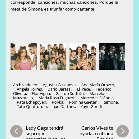
corresponde, canciones, muchas canciones. Porque la
meta de Simona es
triunfar como cantante.
Archivado en:
Agustín Casanova
,
Ana María Orozco
,
Ángela Torres
,
Dario Barassi
,
ElTrece
,
Federico
Olivera
,
Flor Vigna
,
Gastón Soffritti
,
Marcelo
Mazzarello
,
María Rosa Fugazot
,
Mercedes Scápola
,
Pata Echegoyen
,
Pol-ka
,
Romina Gaetani
,
Simona
,
Tato Quattordio
,
uan Darthés
,
Yayo Guridi
Lady Gaga tendrá
Carlos Vives te
su propio
ayuda a entrar a
espectáculo en Las
Berklee