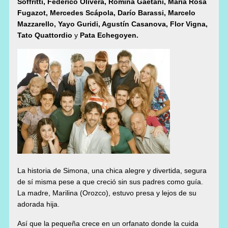
Soffritti, Federico Olivera,
Romina Gaetani,
María Rosa
Fugazot, Me
rcedes
Scápola, Darío Barassi, Marcelo
Mazzarello, Yayo Guridi, Agustín Casanova, Flor Vigna,
Tato Quattordio
y
Pata Echegoyen.
La historia de Simona, una chica alegre y divertida, segura
de sí misma pese a que creció sin sus padres como guía.
La madre,
Marilina (Orozco), estuvo presa y lejos de su
adorada hija.
Así que la pequeña crece en un
orfanato donde la cuida