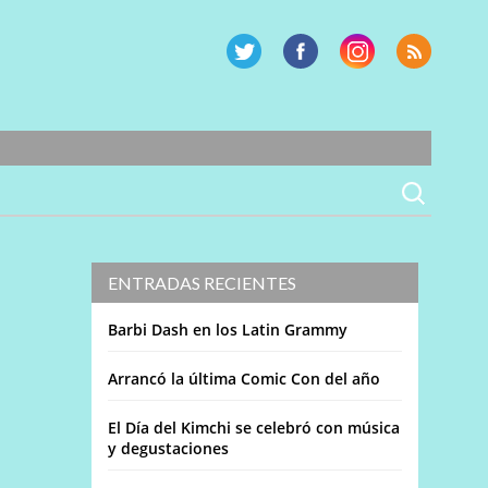
ENTRADAS RECIENTES
Barbi Dash en los Latin Grammy
Arrancó la última Comic Con del año
El Día del Kimchi se celebró con música
y degustaciones