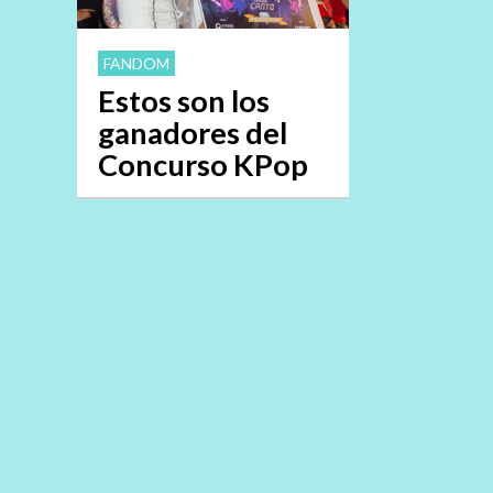
FANDOM
Estos son los
ganadores del
Concurso KPop