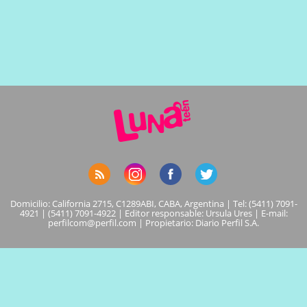
Domicilio: California 2715, C1289ABI, CABA, Argentina | Tel: (5411) 7091-
4921 | (5411) 7091-4922 | Editor responsable: Ursula Ures | E-mail:
perfilcom@perfil.com
| Propietario: Diario Perfil S.A.