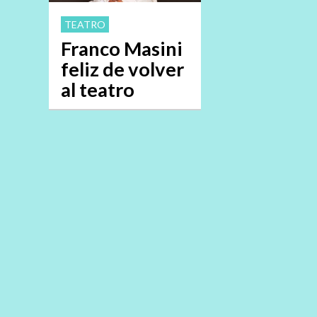
TEATRO
Franco Masini
feliz de volver
al teatro