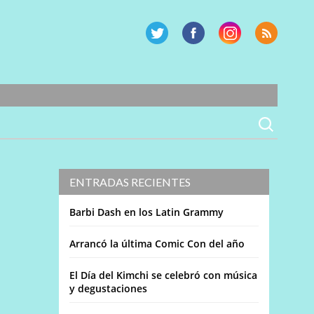
ENTRADAS RECIENTES
Barbi Dash en los Latin Grammy
Arrancó la última Comic Con del año
El Día del Kimchi se celebró con música
y degustaciones