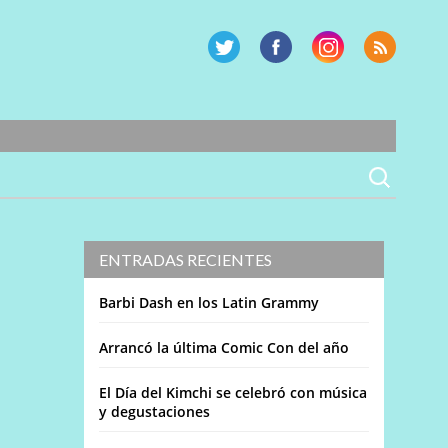
ENTRADAS RECIENTES
Barbi Dash en los Latin Grammy
Arrancó la última Comic Con del año
El Día del Kimchi se celebró con música
y degustaciones