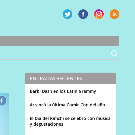
ENTRADAS RECIENTES
Barbi Dash en los Latin Grammy
Arrancó la última Comic Con del año
El Día del Kimchi se celebró con música
y degustaciones