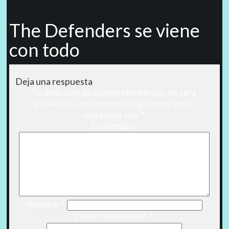
The Defenders se viene
con todo
Deja una respuesta
Tu dirección de correo electrónico no será
publicada.
Los campos obligatorios están
marcados con
*
Comentario
Nombre
*
Correo electrónico
*