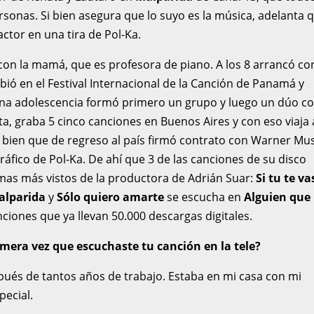
ersonas. Si bien asegura que lo suyo es la música, adelanta 
ctor en una tira de Pol-Ka.
con la mamá, que es profesora de piano. A los 8 arrancó co
ribió en el Festival Internacional de la Canción de Panamá y
lena adolescencia formó primero un grupo y luego un dúo c
a, graba 5 cinco canciones en Buenos Aires y con eso viaja 
n bien que de regreso al país firmó contrato con Warner Mus
áfico de Pol-Ka. De ahí que 3 de las canciones de su disco
mas más vistos de la productora de Adrián Suar:
Si tu te va
alparida
y
Sólo quiero amarte
se escucha en
Alguien que
canciones que ya llevan 50.000 descargas digitales.
imera vez que escuchaste tu canción en la tele?
ués de tantos años de trabajo. Estaba en mi casa con mi
ecial.