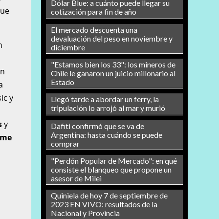
Dólar Blue: a cuánto puede llegar su
que
cotización para fin de año
El mercado descuenta una
devaluación del peso en noviembre y
n
diciembre
"Estamos bien los 33": los mineros de
on
Chile le ganaron un juicio millonario al
Estado
a
ic y
Llegó tarde a abordar un ferry, la
tripulación lo arrojó al mar y murió
s
y
Dafiti confirmó que se va de
Argentina: hasta cuándo se puede
 me
comprar
"Perdón Popular de Mercado": en qué
consiste el blanqueo que propone un
asesor de Milei
Quiniela de hoy 7 de septiembre de
2023 EN VIVO: resultados de la
Nacional y Provincia