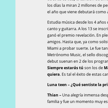
los días la miran 2 millones de p
el año que viene debutará como a
Estudia música desde los 4 años 
canto y guitarra. A los 13 se insc
ganó el premio revelación. En p
amigos. Hasta que, ya como solist
Miami a probar suerte. Le fue ta
Metrónomo Music, el sello discogr
debut suenan en 2 de los progra
Siempre estarás tú
son los de
M
quiera
. Es tal el éxito de estas 
Luna teen – ¿Qué sentiste la pr
Thian –
Una alegría inmensa desp
familia y fue un momento muy esp