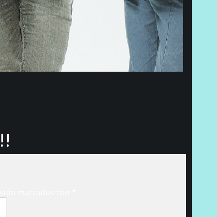
!!
están marcados con
*