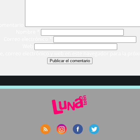
omentario
Nombre
*
Correo electrónico
*
Web
, correo electrónico y web en este navegador para la próx